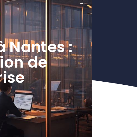
à Nantes :
tion de
rise