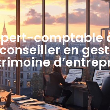
xpert-comptable 
conseiller en ges
rimoine d’entrep