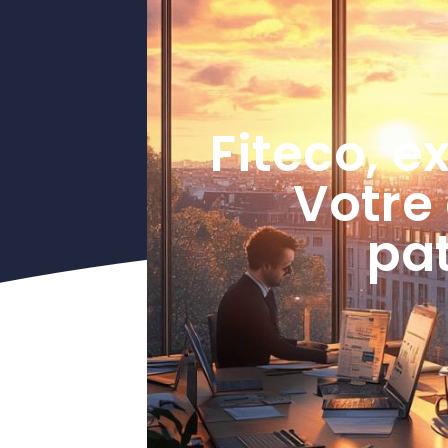
Fiteco, e
Votre 
pat